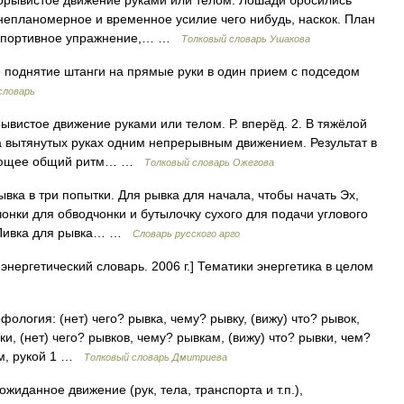
порывистое движение руками или телом. Лошади бросились
 непланомерное и временное усилие чего нибудь, наскок. План
. Спортивное упражнение,… …
Толковый словарь Ушакова
 поднятие штанги на прямые руки в один прием с подседом
словарь
ывистое движение руками или телом. Р. вперёд. 2. В тяжёлой
на вытянутых руках одним непрерывным движением. Результат в
ушающее общий ритм… …
Толковый словарь Ожегова
вка в три попытки. Для рывка для начала, чтобы начать Эх,
чонки для обводчонки и бутылочку сухого для подачи углового
: Пивка для рывка… …
Словарь русского арго
энергетический словарь. 2006 г.] Тематики энергетика в целом
фология: (нет) чего? рывка, чему? рывку, (вижу) что? рывок,
ки, (нет) чего? рывков, чему? рывкам, (вижу) что? рывки, чем?
ом, рукой 1 …
Толковый словарь Дмитриева
ожиданное движение (рук, тела, транспорта и т.п.),