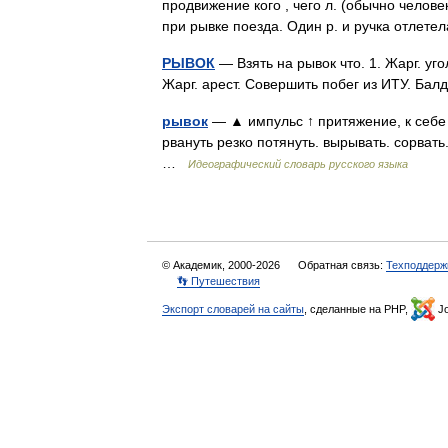
продвижение кого , чего л. (обычно челове
при рывке поезда. Один р. и ручка отлет
РЫВОК
— Взять на рывок что. 1. Жарг. уго
Жарг. арест. Совершить побег из ИТУ. Ба
рывок
— ▲ импульс ↑ притяжение, к себе 
рвануть резко потянуть. вырывать. сорвать
…
Идеографический словарь русского языка
© Академик, 2000-2026
Обратная связь:
Техподдерж
👣 Путешествия
Экспорт словарей на сайты
, сделанные на PHP,
Jo