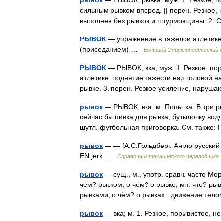
рывок
— РЫВОК, рывка, муж. 1. Резкое, 
сильным рывком вперед. || перен. Резкое,
выполнен без рывков и штурмовщины. 2
РЫВОК
— упражнение в тяжелой атлетике
(приседанием) …
Большой Энциклопедический 
РЫВОК
— РЫВОК, вка, муж. 1. Резкое, пор
атлетике: поднятие тяжести над головой 
рывке. 3. перен. Резкое усиление, нар
рывок
— РЫВОК, вка, м. Попытка. В три ры
сейчас бы пивка для рывка, бутылочку вод
шутл. футбольная приговорка. См. также
рывок
— — [А.С.Гольдберг. Англо русский 
EN jerk …
Справочник технического переводчика
рывок
— сущ., м., употр. сравн. часто Мор
чем? рывком, о чём? о рывке; мн. что? рыв
рывками, о чём? о рывках движение тел
рывок
— вка; м. 1. Резкое, порывистое, не