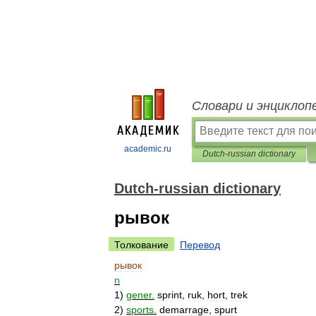
Словари и энциклоп
academic.ru
Dutch-russian dictionary
Dutch-russian dictionary
рывок
Толкование
Перевод
рывок
n
1
)
gener
.
sprint
,
ruk
,
hort
,
trek
2
)
sports
.
demarrage
,
spurt