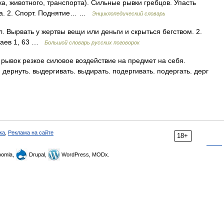
ка, животного, транспорта). Сильные рывки гребцов. Упасть
ела. 2. Спорт. Поднятие… …
Энциклопедический словарь
л. Вырвать у жертвы вещи или деньги и скрыться бегством. 2.
лдаев 1, 63 …
Большой словарь русских поговорок
рывок резкое силовое воздействие на предмет на себя.
. дернуть. выдергивать. выдирать. подергивать. подергать. дерг
ка
,
Реклама на сайте
18+
omla,
Drupal,
WordPress, MODx.