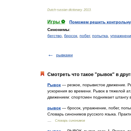
Dutch
-
russian
dictionary
.
2013
.
Игры ⚽
Поможем решить контрольну
Синонимы
:
бегство
,
бросок
,
побег
,
попытка
,
упражнен
рывками
Смотреть что такое "рывок" в друг
Рывок
— резкое, порывистое движение. Р
ускорения во времени. Рывок в тяжелой 
движением: спортсмен поднимает штангу 
рывок
— бросок, упражнение, побег, попыт
Словарь синонимов русского языка. Практич
…
Словарь синонимов