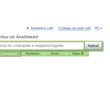
Запомнить сайт
Словарь на свой сайт
RU
едии на Академике
Найти!
Толкования
Переводы
Книги
Игры ⚽