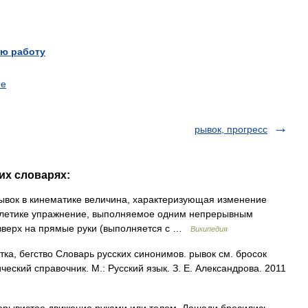
ю работу
ие
рывок, прогресс
их словарях:
ывок в кинематике величина, характеризующая изменение
атлетике упражнение, выполняемое одним непрерывным
вверх на прямые руки (выполняется с …
Википедия
ка, бегство Словарь русских синонимов. рывок см. бросок
еский справочник. М.: Русский язык. З. Е. Александрова. 2011